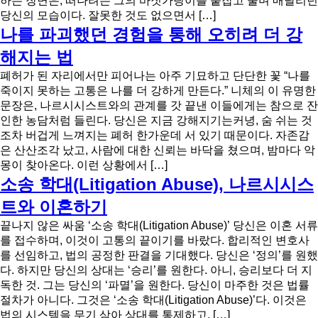
하는 장면은, 떠나려는 그의 바짓가랑이를 붙잡고 울며 매달리던
당신의 모습이다. 잘못한 것도 없으면서 […]
나를 파괴했던 경험을 통해 오히려 더 강
해지는 법
폐허가 된 자리에서만 피어나는 아주 기묘하고 단단한 꽃 “나를
죽이지 못하는 고통은 나를 더 강하게 만든다.” 니체의 이 유명한
문장은, 나르시시스트와의 관계를 갓 끝낸 이들에게는 참으로 잔
인한 농담처럼 들린다. 당신은 지금 강해지기는커녕, 숨 쉬는 것
조차 버겁게 느껴지는 폐허 한가운데 서 있기 때문이다. 자존감
은 산산조각 났고, 사람에 대한 신뢰는 바닥을 쳤으며, 밤마다 악
몽이 찾아온다. 이런 상황에서 […]
소송 학대(Litigation Abuse), 나르시시스
트와 이혼하기
끝나지 않은 싸움 ‘소송 학대(Litigation Abuse)’ 당신은 이혼 서류
를 접수하며, 이것이 고통의 끝이기를 바랐다. 합리적인 변호사
를 선임하고, 법의 공정한 판결을 기대했다. 당신은 ‘정의’를 원했
다. 하지만 당신의 상대는 ‘승리’를 원한다. 아니, 승리보다 더 지
독한 것. 그는 당신의 ‘파멸’을 원한다. 당신이 마주한 것은 법률
절차가 아니다. 그것은 ‘소송 학대(Litigation Abuse)’다. 이것은
법의 시스템을 무기 삼아 상대를 통제하고, […]