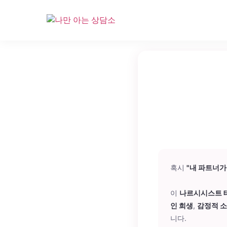
콘
텐
츠
로
건
너
뛰
기
혹시
"내 파트너가
이
나르시시스트 
인 희생
,
감정적 
니다.