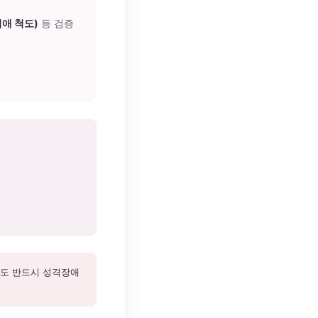
기애 척도)
등 검증
와도 반드시 성격장애