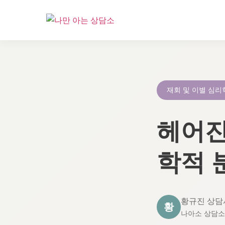
콘
텐
츠
로
재회 및 이별 심리
건
너
헤어진
뛰
기
학적 
황규진 상담
황
나아소 상담