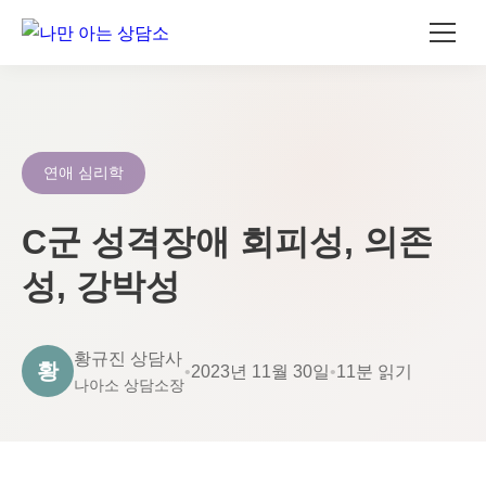
콘
텐
츠
로
연애 심리학
건
너
C군 성격장애 회피성, 의존
뛰
성, 강박성
기
황규진 상담사
황
•
2023년 11월 30일
•
11분 읽기
나아소 상담소장