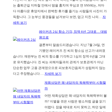
상
는 출퇴근길 지하철 안에서 땀을 훔치며 무심코 연 SNS에는, 저마
담
다 아름다운 휴양지에서 완벽한 휴가를 즐기는 사람들의 사진이 가
후
득합니다. 그 눈부신 풍경들을 넘겨보다 보면, 덥고 지친 나의…
자
기,
:
세히 보기
칼
찬
럼
레이커즈 2심 항소 기각, 징역 6년 그대로… 대법
란
을
원으로
하
읽
결론부터 말씀드리겠습니다. 지난 7월 24일, 연
지
어
기됐던 레이커즈 진 씨의 항소심 선고가 내려졌
않
도
습니다. 재판부는 진 씨의 항소를 기각하고 1심의 징역 6년을 그대
아
마
로 유지했습니다. 진 씨는 피해자들과의 관계가 보호관계가 아닌
도
음
단순한 업무·고용 관계였으므로 피보호자간음죄가 성립하지 않는
괜
이
:
다고 주장했습니다….
자세히 보기
찮
놓
레
은
이
재회상담은 왜 내담자의 독해력부터 시험할
이
우
지
까
커
리
않
어떤 재회상담은 왜 내담자의 독해력부터 볼
즈
의
는
까? 이별을 겪은 사람은 평소처럼 글을 읽기
2
여
이
어렵다. 잠을 제대로 자지 못하고, 하던 일에
심
름
유