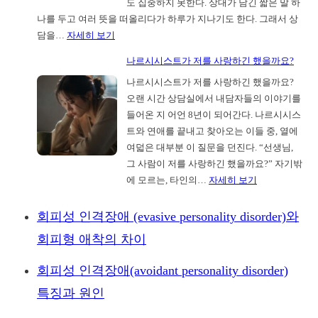
도 집중하지 못한다. 상대가 남긴 짧은 말 하
항
나를 두고 여러 뜻을 떠올리다가 하루가 지나기도 한다. 그래서 상
소
:
담을…
자세히 보기
기
재
각,
나르시시스트가 저를 사랑하긴 했을까요?
회
징
나르시시스트가 저를 사랑하긴 했을까요?
상
역
오랜 시간 상담실에서 내담자들의 이야기를
담
6
들어온 지 어언 8년이 되어간다. 나르시시스
은
년
트와 연애를 끝내고 찾아오는 이들 중, 열에
왜
그
여덟은 대부분 이 질문을 던진다. “선생님,
내
대
그 사람이 저를 사랑하긴 했을까요?” 자기밖
담
로…
:
에 모르는, 타인의…
자세히 보기
자
대
나
의
법
르
독
회피성 인격장애 (evasive personality disorder)와
원
시
해
으
회피형 애착의 차이
시
력
로
스
부
회피성 인격장애(avoidant personality disorder)
트
터
특징과 원인
가
시
저
험