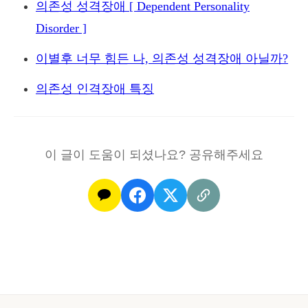
의존성 성격장애 [ Dependent Personality
를
할
사
까
Disorder ]
랑
하
이별후 너무 힘든 나, 의존성 성격장애 아닐까?
긴
의존성 인격장애 특징
했
을
까
요?
이 글이 도움이 되셨나요? 공유해주세요