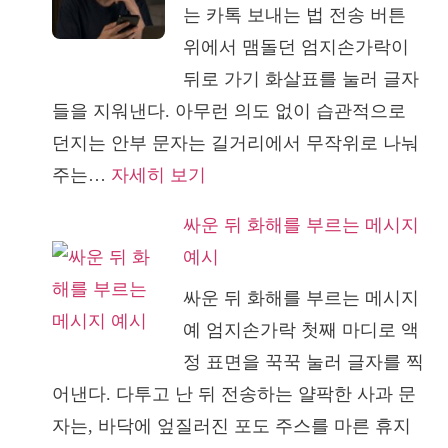
는 카톡 보내는 법 전송 버튼
인
부
위에서 맴돌던 엄지손가락이
vs
터
뒤로 가기 화살표를 눌러 글자
F
시
들을 지워낸다. 아무런 의도 없이 습관적으로
성
험
던지는 안부 문자는 길거리에서 무작위로 나눠
향
할
:
주는…
자세히 보기
애
까
의
인,
싸운 뒤 화해를 부르는 메시지
미
소
예시
없
통
싸운 뒤 화해를 부르는 메시지
는
방
예 엄지손가락 첫째 마디로 액
안
식
정 표면을 꾹꾹 눌러 글자를 찍
부
차
어낸다. 다투고 난 뒤 전송하는 얄팍한 사과 문
문
이
자는, 바닥에 엎질러진 포도 주스를 마른 휴지
자
이