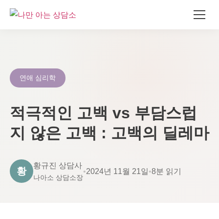
콘
텐
츠
로
연애 심리학
건
너
적극적인 고백 vs 부담스럽
뛰
기
지 않은 고백 : 고백의 딜레마
황규진 상담사
황
•
2024년 11월 21일
•
8분 읽기
나아소 상담소장