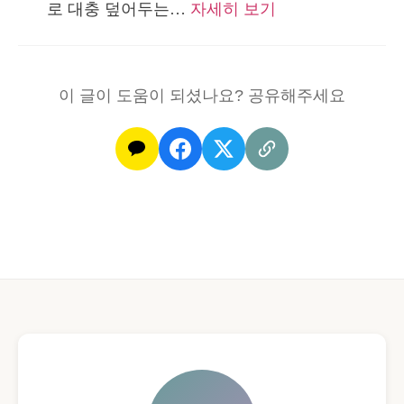
:
로 대충 덮어두는…
자세히 보기
대
해
싸
신
하
운
설
기
뒤
이 글이 도움이 되셨나요? 공유해주세요
레
화
는
해
카
를
톡
부
보
르
내
는
는
메
법
시
지
예