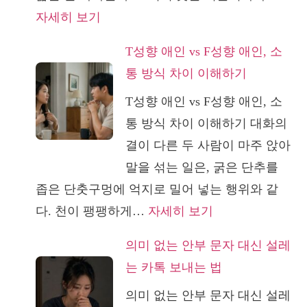
:
자세히 보기
각,
재
징
T성향 애인 vs F성향 애인, 소
회
역
통 방식 차이 이해하기
상
6
T성향 애인 vs F성향 애인, 소
담
년
통 방식 차이 이해하기 대화의
은
그
결이 다른 두 사람이 마주 앉아
왜
대
말을 섞는 일은, 굵은 단추를
내
로…
좁은 단춧구멍에 억지로 밀어 넣는 행위와 같
담
대
:
다. 천이 팽팽하게…
자세히 보기
자
법
T
의
원
의미 없는 안부 문자 대신 설레
성
독
으
는 카톡 보내는 법
향
해
로
의미 없는 안부 문자 대신 설레
애
력