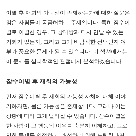
이별 후 재회의 가능성이 존재하는가에 대한 질문은
많은 사람들이 궁금해하는 주제입니다. 특히 잠수이
별로 이별한 경우, 그 상대방과 다시 만날 수 있는
기회가 있는지, 그리고 그게 바람직한 선택인지 여
부가 중요한 문제가 될 수 있습니다. 이 섹션에서는
이 문제를 심리학적인 관점에서 분석하겠습니다.
잠수이별 후 재회의 가능성
먼저 잠수이별 후 재회의 가능성 자체에 대해 이야
기하자면, 물론 가능성은 존재합니다. 그러나 이는
상황에 따라 크게 달라질 수 있습니다. 잠수이별을
한 사람이 그 행동의 이유를 충분히 이해하고, 그로
인한 문제를 인정하고, 개선하기 위해 노력한다면