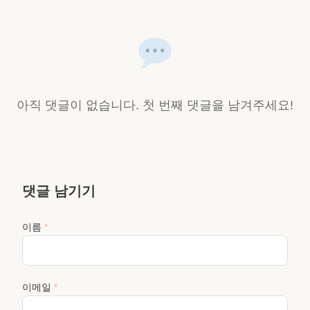
아직 댓글이 없습니다. 첫 번째 댓글을 남겨주세요!
댓글 남기기
이름
*
이메일
*