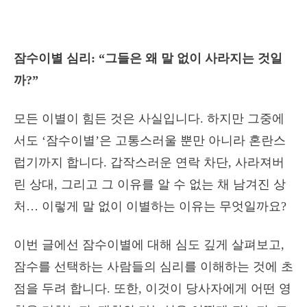
잠수이별 심리: “그들은 왜 말 없이 사라지는 것일
까?”
모든 이별이 힘든 것은 사실입니다. 하지만 그중에
서도 ‘잠수이별’은 고통스러울 뿐만 아니라 혼란스
럽기까지 합니다. 갑작스러운 연락 차단, 사라져버
린 상대, 그리고 그 이유를 알 수 없는 채 남겨진 상
처… 이렇게 말 없이 이별하는 이유는 무엇일까요?
이번 글에선 잠수이별에 대해 심도 깊게 살펴보고,
잠수를 선택하는 사람들의 심리를 이해하는 것에 초
점을 두려 합니다. 또한, 이것이 당사자에게 어떤 영