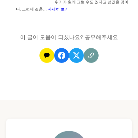
위기가 원래 그럴 수도 있다고 넘겼을 것이
를
할
:
다. 그런데 결혼…
자세히 보기
사
까
나
랑
르
하
시
긴
이 글이 도움이 되셨나요? 공유해주세요
스
했
스
을
트
까
시
요?
아
버
지,
결
혼
후
에
야
보
이
는