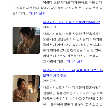
는
어렵다. 잠을 제대로 자지 못하고, 하던 일에
칼
상
도 집중하지 못한다. 상대가 남긴 짧은 말 하나를 두고 여러 뜻을 떠
럼
담
:
올리다가…
자세히 보기
을
재
읽
나르시시스트가 저를 사랑하긴 했을까요?
회
어
2026-07-11
상
도
나르시시스트가 저를 사랑하긴 했을까요?
담
마
오랜 시간 상담실에서 내담자들의 이야기를
은
음
들어온 지 어언 8년이 되어간다. 나르시시스
왜
이
트와 연애를 끝내고 찾아오는 이들 중, 열에
내
놓
여덟은 대부분 이 질문을 던진다. “선생님,
담
이
:
그 사람이 저를…
자세히 보기
자
지
나
의
나르시스스트 시아버지, 결혼 후에야 보이는
않
르
독
불편한 가족 구조
는
시
해
2026-07-04
이
시
력
유
나르시시스트 시아버지 때문에 결혼생활이
스
부
힘들다면 결혼 전에는 시아버지가 조금 무뚝
트
터
뚝하거나 권위적인 분이라고 생각했을 수 있
가
시
다. 어른이니까 말투가 셀 수도 있고, 집안 분
저
험