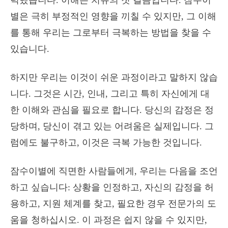
력했습니다. 이해는 치유의 첫 걸음입니다. 잠수이
별은 극히 부정적인 영향을 끼칠 수 있지만, 그 이해
를 통해 우리는 그로부터 극복하는 방법을 찾을 수
있습니다.
하지만 우리는 이것이 쉬운 과정이라고 말하지 않습
니다. 그것은 시간, 인내, 그리고 특히 자신에게 대
한 이해와 관심을 필요로 합니다. 당신의 감정은 정
당하며, 당신이 겪고 있는 어려움은 실제입니다. 그
럼에도 불구하고, 이것은 극복 가능한 것입니다.
잠수이별에 직면한 사람들에게, 우리는 다음을 조언
하고 싶습니다: 상황을 인정하고, 자신의 감정을 허
용하고, 지원 체계를 찾고, 필요한 경우 전문가의 도
움을 청하십시오. 이 과정은 쉽지 않을 수 있지만,