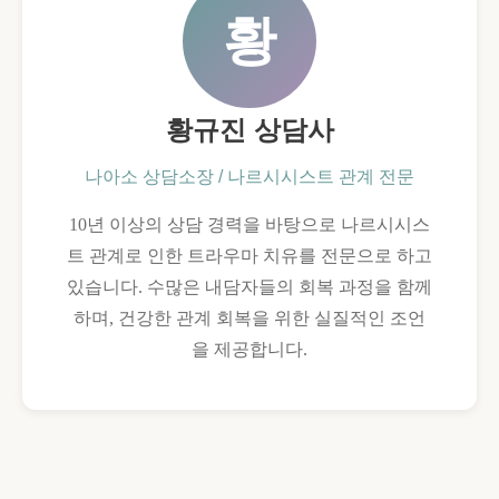
불
황
편
한
가
족
황규진 상담사
구
조
나아소 상담소장 / 나르시시스트 관계 전문
10년 이상의 상담 경력을 바탕으로 나르시시스
트 관계로 인한 트라우마 치유를 전문으로 하고
있습니다. 수많은 내담자들의 회복 과정을 함께
하며, 건강한 관계 회복을 위한 실질적인 조언
을 제공합니다.