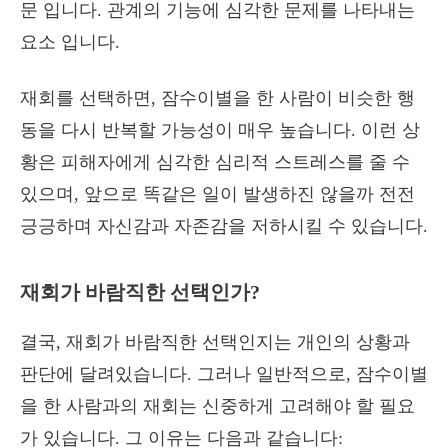
문 입니다. 관계의 기능에 심각한 문제를 나타내는
요소 입니다.
재회를 선택하면, 잠수이별을 한 사람이 비슷한 행
동을 다시 반복할 가능성이 매우 높습니다. 이런 상
황은 피해자에게 심각한 심리적 스트레스를 줄 수
있으며, 앞으로 똑같은 일이 발생하진 않을까 전전
긍긍하며 자신감과 자존감을 저하시킬 수 있습니다.
재회가 바람직한 선택인가?
결국, 재회가 바람직한 선택인지는 개인의 상황과
판단에 달려있습니다. 그러나 일반적으로, 잠수이별
을 한 사람과의 재회는 신중하게 고려해야 할 필요
가 있습니다. 그 이유는 다음과 같습니다: