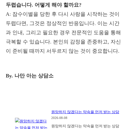
두렵습니다. 어떻게 해야 할까요?
A: 잠수이별을 당한 후 다시 사랑을 시작하는 것이
두렵다면, 그것은 정상적인 반응입니다. 이는 시간
과 인내, 그리고 필요한 경우 전문적인 도움을 통해
극복할 수 있습니다. 본인의 감정을 존중하고, 자신
이 준비될 때까지 서두르지 않는 것이 중요합니다.
By. 나만 아는 상담소
원망하지 않겠다는 약속을 먼저 받는 상담
2026-08-08
원망하지 않겠다는 약속을 먼저 받는 상담