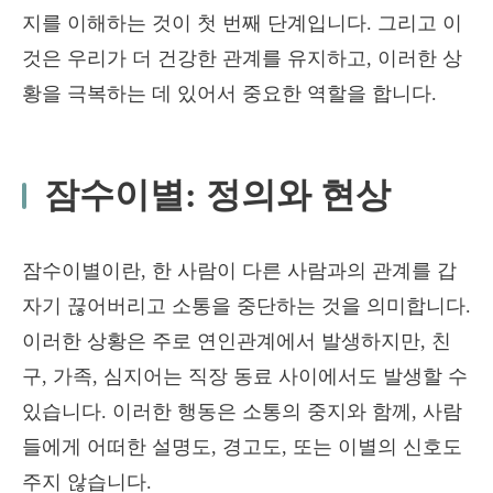
지를 이해하는 것이 첫 번째 단계입니다. 그리고 이
것은 우리가 더 건강한 관계를 유지하고, 이러한 상
황을 극복하는 데 있어서 중요한 역할을 합니다.
잠수이별: 정의와 현상
잠수이별이란, 한 사람이 다른 사람과의 관계를 갑
자기 끊어버리고 소통을 중단하는 것을 의미합니다.
이러한 상황은 주로 연인관계에서 발생하지만, 친
구, 가족, 심지어는 직장 동료 사이에서도 발생할 수
있습니다. 이러한 행동은 소통의 중지와 함께, 사람
들에게 어떠한 설명도, 경고도, 또는 이별의 신호도
주지 않습니다.