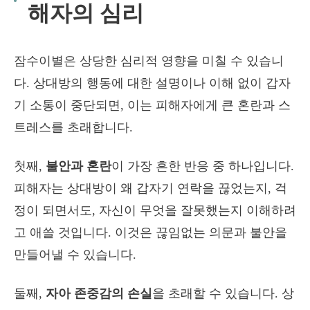
해자의 심리
잠수이별은 상당한 심리적 영향을 미칠 수 있습니
다. 상대방의 행동에 대한 설명이나 이해 없이 갑자
기 소통이 중단되면, 이는 피해자에게 큰 혼란과 스
트레스를 초래합니다.
첫째,
불안과 혼란
이 가장 흔한 반응 중 하나입니다.
피해자는 상대방이 왜 갑자기 연락을 끊었는지, 걱
정이 되면서도, 자신이 무엇을 잘못했는지 이해하려
고 애쓸 것입니다. 이것은 끊임없는 의문과 불안을
만들어낼 수 있습니다.
둘째,
자아 존중감의 손실
을 초래할 수 있습니다. 상