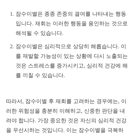
잠수이별은 종종 존중의 결여를 나타내는 행동
입니다. 재회는 이러한 행동을 용인하는 것으로
해석될 수 있습니다.
잠수이별은 심리적으로 상당히 해롭습니다. 이
를 재발할 가능성이 있는 상황에 다시 노출되는
것은 스트레스를 증가시키고, 심리적 건강에 해
를 끼칠 수 있습니다.
따라서, 잠수이별 후 재회를 고려하는 경우에는, 이
러한 위험성을 충분히 이해하고, 신중한 판단을 내
려야 합니다. 가장 중요한 것은 자신의 심리적 건강
을 우선시하는 것입니다. 이는 잠수이별을 극복하