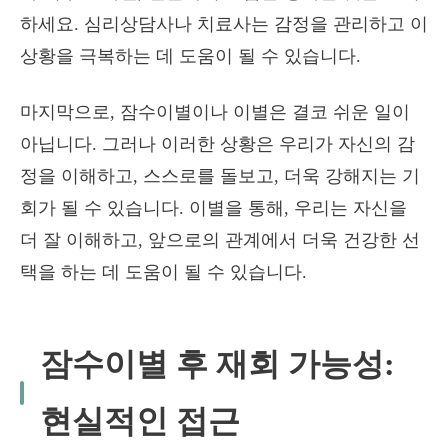
하세요. 심리상담사나 치료사는 감정을 관리하고 이
상황을 극복하는 데 도움이 될 수 있습니다.
마지막으로, 잠수이별이나 이별은 결코 쉬운 일이
아닙니다. 그러나 이러한 상황은 우리가 자신의 감
정을 이해하고, 스스로를 돌보고, 더욱 강해지는 기
회가 될 수 있습니다. 이별을 통해, 우리는 자신을
더 잘 이해하고, 앞으로의 관계에서 더욱 건강한 선
택을 하는 데 도움이 될 수 있습니다.
잠수이별 후 재회 가능성:
현실적인 접근