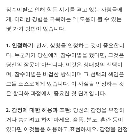
잠수이별로 인해 힘든 시기를 겪고 있는 사람들에
게, 이러한 경험을 극복하는 데 도움이 될 수 있는
몇 가지 방법이 있습니다.
1. 인정하기
: 먼저, 상황을 인정하는 것이 중요합니
다. 누군가가 당신에게 잠수이별을 했다면, 그것은
당신의 잘못이 아닙니다. 이것은 상대방의 선택이
며, 잠수이별은 비겁한 방식이며 그 선택의 책임은
그들 스스로에게 있습니다. 이 사실을 인정하는 것
은 합리화 과정에서 중요한 첫 단계입니다.
2. 감정에 대한 허용과 표현
: 당신의 감정을 부정하
거나 숨기려고 하지 마세요. 슬픔, 분노, 혼란 등이
있다면 이것들을 허용하고 표현하세요. 감정을 인정