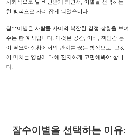
사회적으로 덜 비난받게 되면서, 이별을 선택하는
한 방식으로 자리 잡게 되었습니다.
잠수이별은 사람들 사이의 복잡한 감정 상황을 보여
주는 한 예시입니다. 이것은 공감, 이해, 책임감 등
이 필요한 상황에서의 관계를 끊는 방식으로, 그것
이 미치는 영향에 대해 진지하게 고민해봐야 합니
다.
잠수이별을 선택하는 이유: