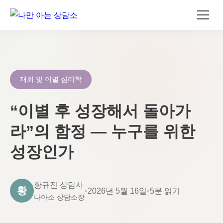
콘
텐
츠
로
재회 및 이별 심리학
건
너
“이별 후 성장해서 돌아가
뛰
라”의 함정 — 누구를 위한
기
성장인가
황규진 상담사
황
•
2026년 5월 16일
•
5분 읽기
나아소 상담소장