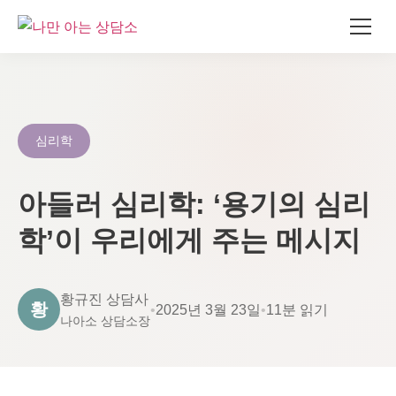
콘
텐
츠
로
심리학
건
너
아들러 심리학: ‘용기의 심리
뛰
기
학’이 우리에게 주는 메시지
황규진 상담사
황
•
2025년 3월 23일
•
11분 읽기
나아소 상담소장