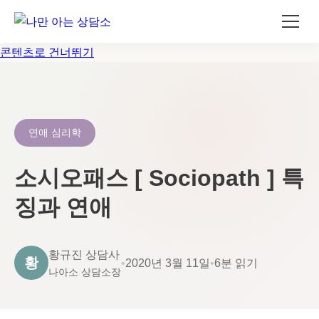
콘텐츠로 건너뛰기
연애 심리학
소시오패스 [ Sociopath ] 특
징과 연애
황규진 상담사
황
•
2020년 3월 11일
•
6분 읽기
나아소 상담소장