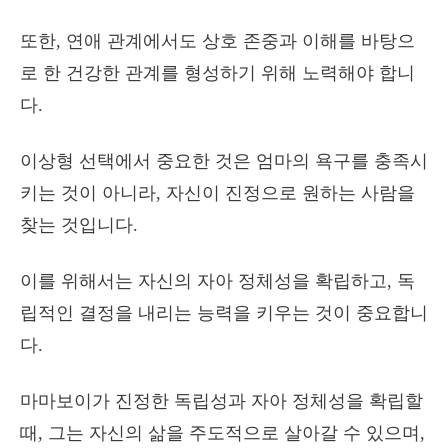
또한, 연애 관계에서도 상호 존중과 이해를 바탕으
로 한 건강한 관계를 형성하기 위해 노력해야 합니
다.
이상형 선택에서 중요한 것은 엄마의 욕구를 충족시
키는 것이 아니라, 자신이 진정으로 원하는 사람을
찾는 것입니다.
이를 위해서는 자신의 자아 정체성을 확립하고, 독
립적인 결정을 내리는 능력을 키우는 것이 중요합니
다.
마마보이가 진정한 독립성과 자아 정체성을 확립할
때, 그는 자신의 삶을 주도적으로 살아갈 수 있으며,