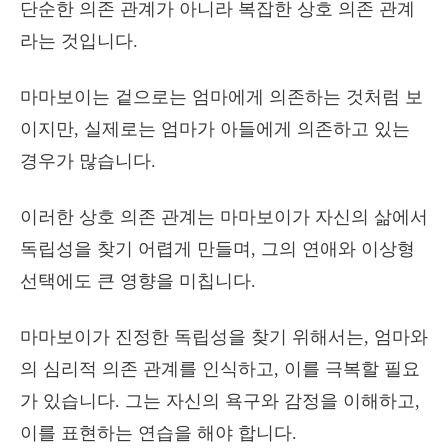
단순한 의존 관계가 아니라 복잡한 상호 의존 관계
라는 것입니다.
마마보이는 겉으로는 엄마에게 의존하는 것처럼 보
이지만, 실제로는 엄마가 아들에게 의존하고 있는
경우가 많습니다.
이러한 상호 의존 관계는 마마보이가 자신의 삶에서
독립성을 찾기 어렵게 만들며, 그의 연애와 이상형
선택에도 큰 영향을 미칩니다.
마마보이가 진정한 독립성을 찾기 위해서는, 엄마와
의 심리적 의존 관계를 인식하고, 이를 극복할 필요
가 있습니다. 그는 자신의 욕구와 감정을 이해하고,
이를 표현하는 연습을 해야 합니다.