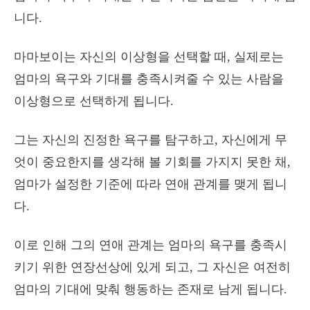
니다.
마마보이는 자신의 이상형을 선택할 때, 실제로는
엄마의 욕구와 기대를 충족시켜줄 수 있는 사람을
이상형으로 선택하게 됩니다.
그는 자신의 진정한 욕구를 탐구하고, 자신에게 무
엇이 중요한지를 생각해 볼 기회를 가지지 못한 채,
엄마가 설정한 기준에 따라 연애 관계를 맺게 됩니
다.
이로 인해 그의 연애 관계는 엄마의 욕구를 충족시
키기 위한 연장선상에 있게 되고, 그 자신은 여전히
엄마의 기대에 맞춰 행동하는 존재로 남게 됩니다.