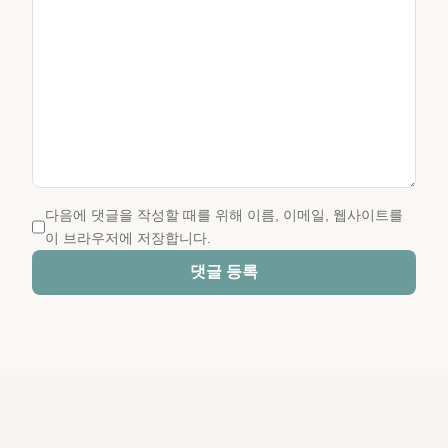
다음에 댓글을 작성할 때를 위해 이름, 이메일, 웹사이트를
이 브라우저에 저장합니다.
댓글 등록