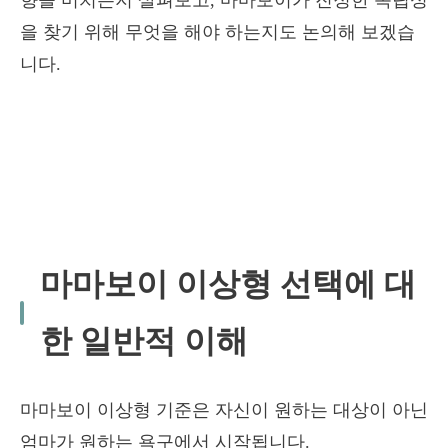
향을 미치는지 살펴보고, 마마보이가 진정한 독립성
을 찾기 위해 무엇을 해야 하는지도 논의해 보겠습
니다.
마마보이 이상형 선택에 대
한 일반적 이해
마마보이 이상형 기준은 자신이 원하는 대상이 아닌
엄마가 원하는 욕구에서 시작됩니다.