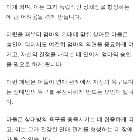
이게 되며, 이는 그가 독립적인 정체성을 형성하는
데 큰 어려움을 겪게 만듭니다.
어렸을 때부터 엄마의 기대에 맞춰 살아온 아들은
성인이 되어서도 여전히 엄마의 의견을 중요하게 여
기고, 자신의 결정을 내리는 데 있어서 엄마의 승인
을 필요로 하게 됩니다.
이런 패턴은 아들이 연애 관계에서 자신의 욕구보다
는 상대방의 욕구를 우선시하게 만드는 요인이 됩니
다.
아들은 상대방의 욕구를 충족시키는 데 집중하게 되
고, 이는 그가 건강한 연애 관계를 형성하는 데 장애
가 될 수 있습니다.