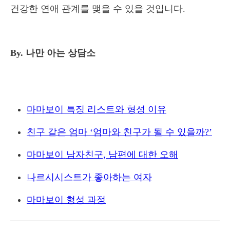
건강한 연애 관계를 맺을 수 있을 것입니다.
By. 나만 아는 상담소
마마보이 특징 리스트와 형성 이유
친구 같은 엄마 ‘엄마와 친구가 될 수 있을까?’
마마보이 남자친구, 남편에 대한 오해
나르시시스트가 좋아하는 여자
마마보이 형성 과정