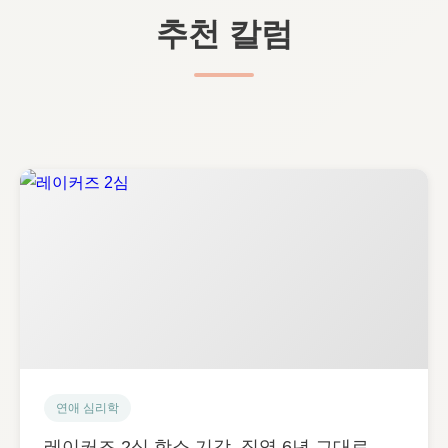
추천 칼럼
연애 심리학
레이커즈 2심 항소 기각, 징역 6년 그대로…