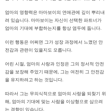
엄마의 영향력은 마마보이의 연애관에 깊이 뿌리내
려 있습니다. 마마보이는 자신이 선택한 파트너가
엄마의 기대에 부합하는지를 항상 염두에 둡니다.
이런 행동은 어쩌면 그가 성장 과정에서 느꼈던 안
전감과 관련이 있을지도 모릅니다.
어린 시절, 엄마의 사랑과 인정은 그의 정서적 안전
감을 보장해 주었기 때문에, 그는 여전히 그 안전감
을 유지하려고 하는 것입니다.
따라서 그는 무의식적으로 엄마의 사랑을 되찾기 위
해, 엄마의 기대에 맞는 사람을 이상형으로 삼으려
는 경향이 있습니다.