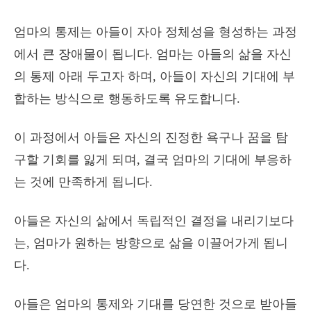
엄마의 통제는 아들이 자아 정체성을 형성하는 과정
에서 큰 장애물이 됩니다. 엄마는 아들의 삶을 자신
의 통제 아래 두고자 하며, 아들이 자신의 기대에 부
합하는 방식으로 행동하도록 유도합니다.
이 과정에서 아들은 자신의 진정한 욕구나 꿈을 탐
구할 기회를 잃게 되며, 결국 엄마의 기대에 부응하
는 것에 만족하게 됩니다.
아들은 자신의 삶에서 독립적인 결정을 내리기보다
는, 엄마가 원하는 방향으로 삶을 이끌어가게 됩니
다.
아들은 엄마의 통제와 기대를 당연한 것으로 받아들