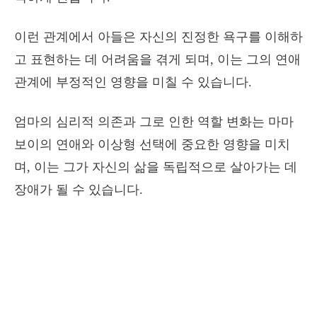
이런 관계에서 아들은 자신의 진정한 욕구를 이해하
고 표현하는 데 어려움을 겪게 되며, 이는 그의 연애
관계에 부정적인 영향을 미칠 수 있습니다.
엄마의 심리적 의존과 그로 인한 역할 변화는 마마
보이의 연애와 이상형 선택에 중요한 영향을 미치
며, 이는 그가 자신의 삶을 독립적으로 살아가는 데
장애가 될 수 있습니다.