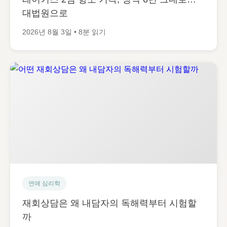
대법원으로
2026년 8월 3일 • 8분 읽기
연애 심리학
재회상담은 왜 내담자의 독해력부터 시험할
까