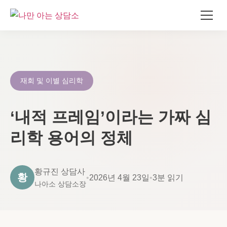
콘
텐
츠
로
재회 및 이별 심리학
건
너
‘내적 프레임’이라는 가짜 심
뛰
기
리학 용어의 정체
황규진 상담사
황
•
2026년 4월 23일
•
3분 읽기
나아소 상담소장