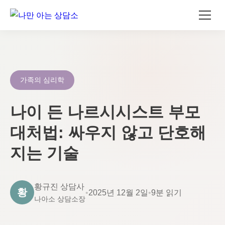
콘
텐
츠
로
가족의 심리학
건
너
나이 든 나르시시스트 부모
뛰
대처법: 싸우지 않고 단호해
기
지는 기술
황규진 상담사
황
•
2025년 12월 2일
•
9분 읽기
나아소 상담소장