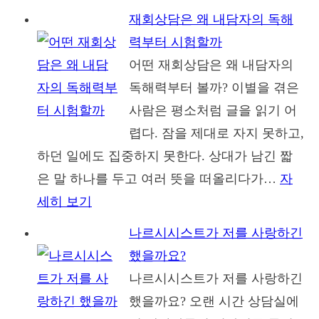
은
레
재회상담은 왜 내담자의 독해
우
이
력부터 시험할까
리
커
어떤 재회상담은 왜 내담자의
의
즈
독해력부터 볼까? 이별을 겪은
여
2
사람은 평소처럼 글을 읽기 어
름
심
렵다. 잠을 제대로 자지 못하고,
항
하던 일에도 집중하지 못한다. 상대가 남긴 짧
소
은 말 하나를 두고 여러 뜻을 떠올리다가…
자
기
세히 보기
:
각,
재
나르시시스트가 저를 사랑하긴
징
회
했을까요?
역
상
나르시시스트가 저를 사랑하긴
6
담
했을까요? 오랜 시간 상담실에
년
은