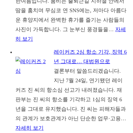
한여름입니다. 붐비는 출퇴근길 지하철 안에서
땀을 훔치며 무심코 연 SNS에는, 저마다 아름다
운 휴양지에서 완벽한 휴가를 즐기는 사람들의
사진이 가득합니다. 그 눈부신 풍경들을…
자세
히 보기
:
찬
레이커즈 2심 항소 기각, 징역 6
란
년 그대로… 대법원으로
하
결론부터 말씀드리겠습니다.
지
지난 7월 24일, 연기됐던 레이
않
커즈 진 씨의 항소심 선고가 내려졌습니다. 재
아
판부는 진 씨의 항소를 기각하고 1심의 징역 6
도
년을 그대로 유지했습니다. 진 씨는 피해자들과
괜
의 관계가 보호관계가 아닌 단순한 업무·고용…
찮
자세히 보기
: