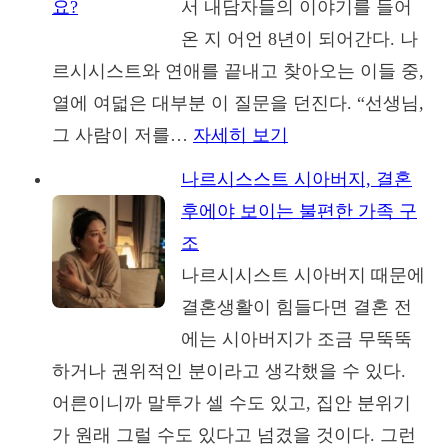
서 내담자들의 이야기를 들어
그
왜
온 지 어언 8년이 되어간다. 나
대
내
르시시스트와 연애를 끝내고 찾아오는 이들 중,
로…
담
열에 여덟은 대부분 이 질문을 던진다. “선생님,
대
자
그 사람이 저를…
자세히 보기
:
법
의
나
원
나르시스스트 시아버지, 결혼
독
르
으
후에야 보이는 불편한 가족 구
해
시
로
조
력
시
나르시시스트 시아버지 때문에
부
스
결혼생활이 힘들다면 결혼 전
터
트
에는 시아버지가 조금 무뚝뚝
시
가
하거나 권위적인 분이라고 생각했을 수 있다.
험
저
어른이니까 말투가 셀 수도 있고, 집안 분위기
할
를
가 원래 그럴 수도 있다고 넘겼을 것이다. 그런
까