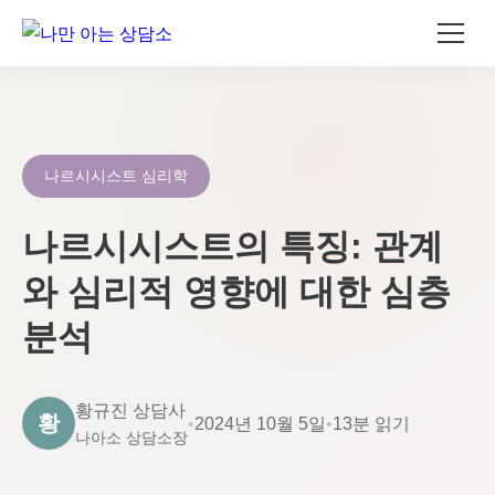
콘
텐
츠
로
나르시시스트 심리학
건
너
나르시시스트의 특징: 관계
뛰
와 심리적 영향에 대한 심층
기
분석
황규진 상담사
황
•
2024년 10월 5일
•
13분 읽기
나아소 상담소장