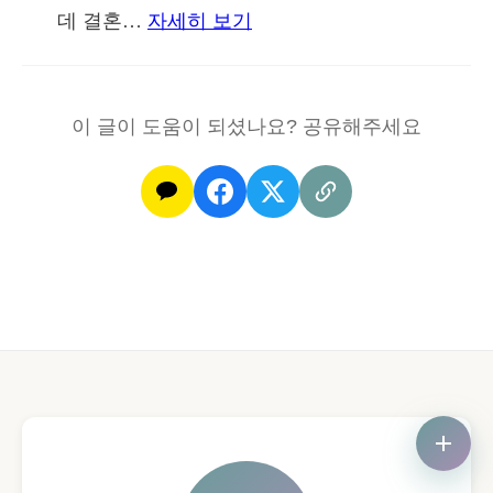
사
데 결혼…
자세히 보기
:
랑
나
하
르
긴
이 글이 도움이 되셨나요? 공유해주세요
시
했
스
을
스
까
트
요?
시
아
버
지,
결
혼
후