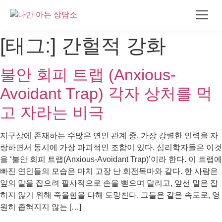
콘
[태그:]
간헐적 강화
텐
츠
불안 회피 트랩 (Anxious-
로
건
Avoidant Trap) 각자 상처를 먹
너
뛰
고 자라는 비극
기
지구상에 존재하는 수많은 연인 관계 중, 가장 강렬한 인력을 자
랑하면서 동시에 가장 파괴적인 조합이 있다. 심리학자들은 이것
을 ‘불안 회피 트랩(Anxious-Avoidant Trap)’이라 한다. 이 트랩에
빠진 연인들의 모습은 마치 고장 난 회전목마와 같다. 한 사람은
앞의 말을 잡으려 필사적으로 손을 뻗으며 달리고, 앞선 말은 잡
히지 않기 위해 죽을힘을 다해 도망친다. 그들은 같은 속도로, 영
원히 좁혀지지 않는 […]