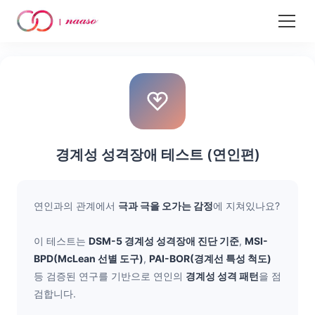
콘
텐
츠
로
건
너
뛰
경계성 성격장애 테스트 (연인편)
기
연인과의 관계에서
극과 극을 오가는 감정
에 지쳐있나요?
이 테스트는
DSM-5 경계성 성격장애 진단 기준
,
MSI-
BPD(McLean 선별 도구)
,
PAI-BOR(경계선 특성 척도)
등 검증된 연구를 기반으로 연인의
경계성 성격 패턴
을 점
검합니다.