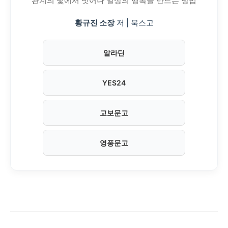
관계의 덫에서 벗어나 일상의 행복을 만드는 방법
황규진 소장
저 | 북스고
알라딘
YES24
교보문고
영풍문고