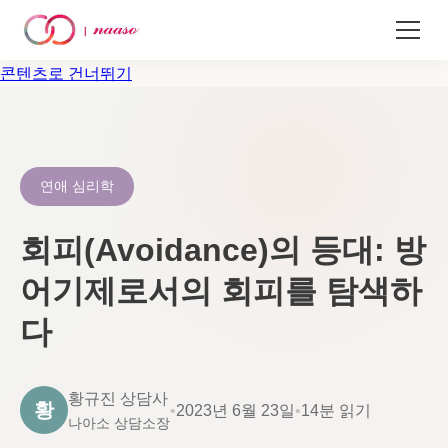
콘텐츠로 건너뛰기
연애 심리학
회피(Avoidance)의 등대: 방
어기제로서의 회피를 탐색하
다
황규진 상담사
황
•
2023년 6월 23일
•
14분 읽기
나아소 상담소장