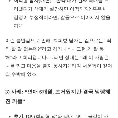
회피형 남자(내면): “만약 내가 진짜 속내를 드
러냈다가 상대가 실망하면 어떡하지? 혹은 내
감정이 부정적이라면, 갈등으로 이어지지 않을
까?”
이런 불안감으로 인해, 회피형 남자는 겉으로는 “딱
히 할 말 없는데?”라고 하거나 “나 그런 거 잘 못
해”라고 회피합니다. 그러면 상대는 “왜 이 사람은
나를 믿고 마음을 열지 못하지?”라며 서운함이 깊어
질 수밖에 없죠.
3) 사례: “연애 6개월, 뜨거웠지만 결국 냉랭해
진 커플”
초기
: D씨(회피형 남)와 상대 E씨는 불같이 사