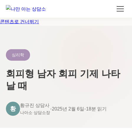
콘텐츠로 건너뛰기
심리학
회피형 남자 회피 기제 나타
날 때
황규진 상담사
황
•
2025년 2월 6일
•
18분 읽기
나아소 상담소장