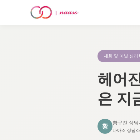
콘
텐
츠
로
재회 및 이별 심리
건
너
헤어진
뛰
기
은 지
황규진 상담
황
나아소 상담