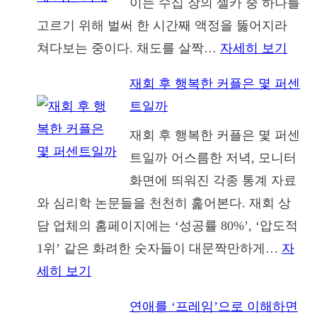
이는 수십 장의 셀카 중 하나를
리
고르기 위해 벌써 한 시간째 액정을 뚫어지라
학,
:
쳐다보는 중이다. 채도를 살짝…
자세히 보기
이
통
중
재회 후 행복한 커플은 몇 퍼센
제
모
트일까
환
션
재회 후 행복한 커플은 몇 퍼센
상
이
트일까 어스름한 저녁, 모니터
(Illus
라
화면에 띄워진 각종 통계 자료
of
는
와 심리학 논문들을 천천히 훑어본다. 재회 상
Contr
단
담 업체의 홈페이지에는 ‘성공률 80%’, ‘압도적
프
어
1위’ 같은 화려한 숫자들이 대문짝만하게…
자
로
가
:
세히 보기
필
당
재
사
신
연애를 ‘프레임’으로 이해하면
회