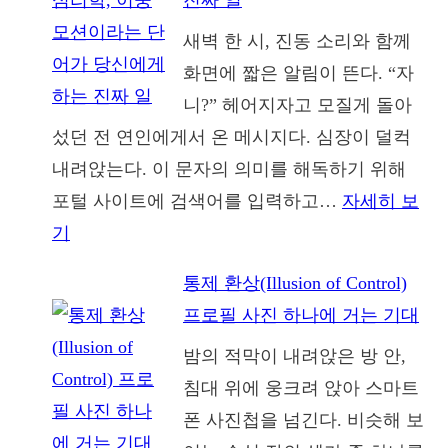
진짜 일
새벽 한 시, 진동 소리와 함께
화면에 짧은 알림이 뜬다. “자
니?” 헤어지자고 모질게 돌아
섰던 전 연인에게서 온 메시지다. 심장이 덜컥
내려앉는다. 이 문자의 의미를 해독하기 위해
포털 사이트에 검색어를 입력하고…
자세히 보
:
기
희
통제 환상(Illusion of Control)
망
프로필 사진 하나에 거는 기대
고
밤의 적막이 내려앉은 방 안,
문
침대 위에 웅크려 앉아 스마트
의
폰 사진첩을 넘긴다. 비슷해 보
심