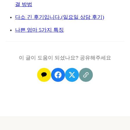
결 방법
가
라”의
다소 긴 후기입니다.(일요일 상담 후기)
함
나쁜 엄마 5가지 특징
정
—
누
이 글이 도움이 되셨나요? 공유해주세요
구
를
위
한
성
장
인
가