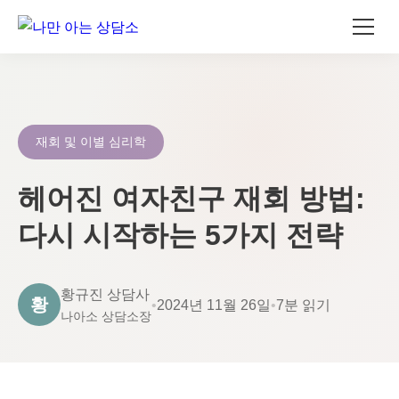
콘
텐
츠
로
재회 및 이별 심리학
건
너
헤어진 여자친구 재회 방법:
뛰
다시 시작하는 5가지 전략
기
황규진 상담사
황
•
2024년 11월 26일
•
7분 읽기
나아소 상담소장