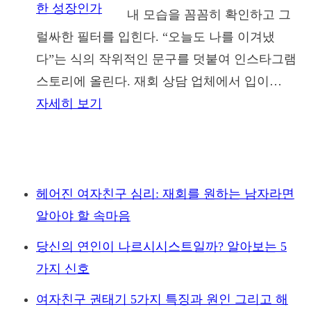
내 모습을 꼼꼼히 확인하고 그
로
럴싸한 필터를 입힌다. “오늘도 나를 이겨냈
이
다”는 식의 작위적인 문구를 덧붙여 인스타그램
해
스토리에 올린다. 재회 상담 업체에서 입이…
하
:
자세히 보기
면
“이
관
별
계
후
가
성
헤어진 여자친구 심리: 재회를 원하는 남자라면
망
장
알아야 할 속마음
가
해
진
당신의 연인이 나르시시스트일까? 알아보는 5
서
다.
가지 신호
돌
여자친구 권태기 5가지 특징과 원인 그리고 해
아