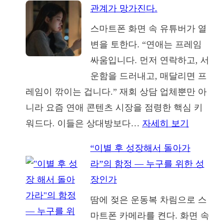
진
에
관계가 망가진다.
후
하
게
스마트폰 화면 속 유튜버가 열
행
나
하
변을 토한다. “연애는 프레임
복
에
는
싸움입니다. 먼저 연락하고, 서
한
거
진
운함을 드러내고, 매달리면 프
커
는
짜
레임이 깎이는 겁니다.” 재회 상담 업체뿐만 아
플
기
일
니라 요즘 연애 콘텐츠 시장을 점령한 핵심 키
은
대
:
워드다. 이들은 상대방보다…
자세히 보기
몇
연
퍼
“이별 후 성장해서 돌아가
애
센
라”의 함정 — 누구를 위한 성
를
트
장인가
‘프
일
땀에 젖은 운동복 차림으로 스
레
까
마트폰 카메라를 켠다. 화면 속
임’으