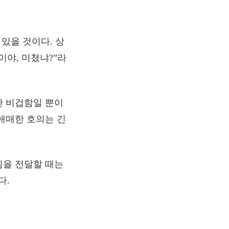
 있을 것이다. 상
이야, 미쳤냐?”라
한 비겁함일 뿐이
애매한 호의는 긴
심을 전달할 때는
다.