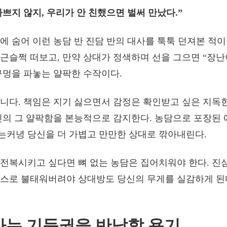
나쁘지 않지, 우리가 안 친했으면 벌써 만났다.”
에 숨어 이런 농담 반 진담 반의 대사를 툭툭 던져본 적이
근슬쩍 떠보고, 만약 상대가 정색하며 선을 그으면 “장난
구멍을 파놓는 얄팍한 수작이다.
니다. 책임은 지기 싫으면서 감정은 확인받고 싶은 지독
신의 그 얄팍함을 본능적으로 감지한다. 농담으로 포장된 
커녕 당신을 더 가볍고 만만한 상대로 깎아내린다.
전복시키고 싶다면 뼈 없는 농담은 집어치워야 한다. 진
스로 불태워버려야 상대방도 당신의 무게를 실감하게 된
는 기득권을 반납할 용기