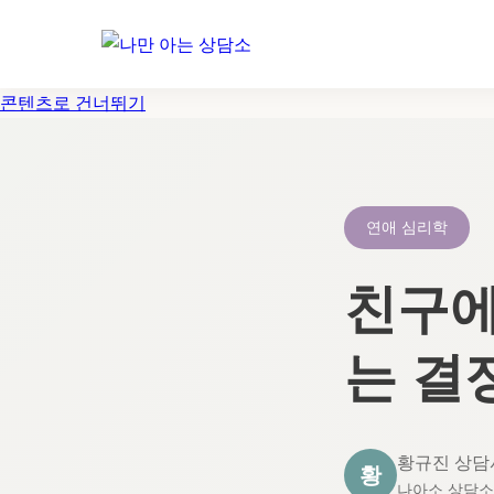
콘텐츠로 건너뛰기
연애 심리학
친구에
는 결
황규진 상담
황
나아소 상담