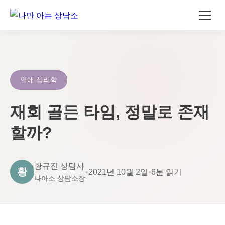
콘
텐
츠
로
연애 심리학
건
너
재회 골든 타임, 정말로 존재
뛰
할까?
기
황규진 상담사
황
•
2021년 10월 2일
•
6분 읽기
나아소 상담소장