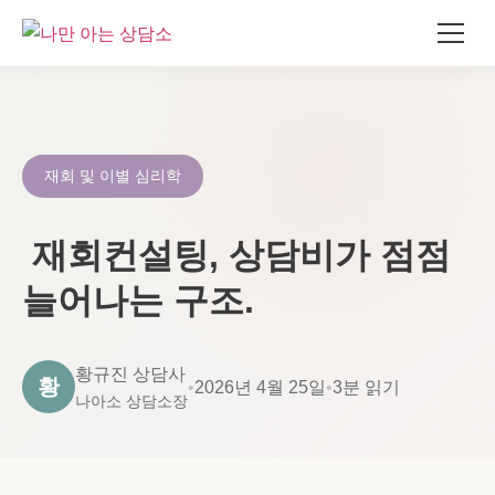
콘
텐
츠
로
재회 및 이별 심리학
건
너
재회컨설팅, 상담비가 점점
뛰
기
늘어나는 구조.
황규진 상담사
황
•
2026년 4월 25일
•
3분 읽기
나아소 상담소장