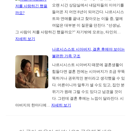
역
오랜 시간 상담실에서 내담자들의 이야기를
담
6
들어온 지 어언 8년이 되어간다. 나르시시스
은
년
트와 연애를 끝내고 찾아오는 이들 중, 열에
왜
그
여덟은 대부분 이 질문을 던진다. “선생님,
내
대
그 사람이 저를 사랑하긴 했을까요?” 자기밖에 모르는, 타인의…
담
로…
:
자세히 보기
자
대
나
의
법
나르시스스트 시아버지, 결혼 후에야 보이는
르
독
원
불편한 가족 구조
시
해
으
나르시시스트 시아버지 때문에 결혼생활이
시
력
로
힘들다면 결혼 전에는 시아버지가 조금 무뚝
스
부
뚝하거나 권위적인 분이라고 생각했을 수 있
트
터
다. 어른이니까 말투가 셀 수도 있고, 집안 분
가
시
위기가 원래 그럴 수도 있다고 넘겼을 것이
저
험
다. 그런데 결혼 후에는 느낌이 달라진다. 시
를
할
:
아버지의 한마디에…
자세히 보기
사
까
나
랑
르
하
시
긴