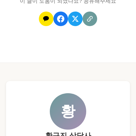
이 글이 도움이 되셨나요? 공유해주세요
스
했
스
을
트
까
시
요?
아
버
지,
결
혼
후
에
야
보
이
는
불
황
편
한
가
족
황규진 상담사