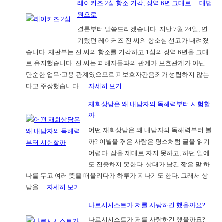
레이커즈 2심 항소 기각, 징역 6년 그대로… 대법
란
원으로
하
결론부터 말씀드리겠습니다. 지난 7월 24일, 연
지
기됐던 레이커즈 진 씨의 항소심 선고가 내려졌
않
습니다. 재판부는 진 씨의 항소를 기각하고 1심의 징역 6년을 그대
아
로 유지했습니다. 진 씨는 피해자들과의 관계가 보호관계가 아닌
도
단순한 업무·고용 관계였으므로 피보호자간음죄가 성립하지 않는
괜
:
다고 주장했습니다….
자세히 보기
찮
레
은
재회상담은 왜 내담자의 독해력부터 시험할
이
우
까
커
리
어떤 재회상담은 왜 내담자의 독해력부터 볼
즈
의
까? 이별을 겪은 사람은 평소처럼 글을 읽기
2
여
어렵다. 잠을 제대로 자지 못하고, 하던 일에
심
름
도 집중하지 못한다. 상대가 남긴 짧은 말 하
항
나를 두고 여러 뜻을 떠올리다가 하루가 지나기도 한다. 그래서 상
소
:
담을…
자세히 보기
기
재
각,
나르시시스트가 저를 사랑하긴 했을까요?
회
징
나르시시스트가 저를 사랑하긴 했을까요?
상