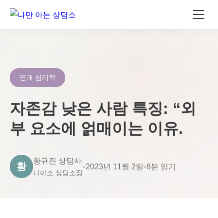
콘
텐
츠
로
연애 심리학
건
너
자존감 낮은 사람 특징: “외
뛰
부 요소에 얽매이는 이유.
기
황규진 상담사
황
•
2023년 11월 2일
•
8분 읽기
나아소 상담소장