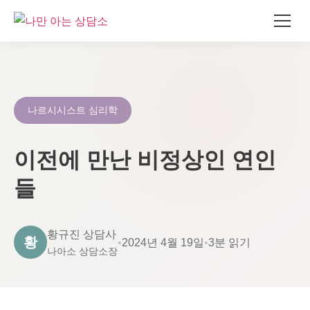
콘
텐
츠
로
나르시시스트 심리학
건
너
이전에 만난 비정상인 연인
뛰
기
들
황규진 상담사
황
•
2024년 4월 19일
•
3분 읽기
나아소 상담소장