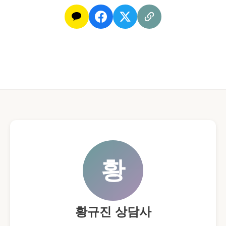
가
하
족
면
관
도
계
리
어
상
처
받
은
척
하
는
사
람
황
황규진 상담사