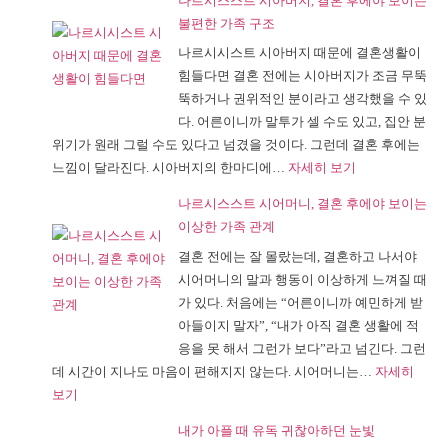
나르시스스트 시아버지, 결혼 후에야 보이는
르
불편한 가족 구조
시
나르시시스트 시아버지 때문에 결혼생활이
시
힘들다면 결혼 전에는 시아버지가 조금 무뚝
스
뚝하거나 권위적인 분이라고 생각했을 수 있
트
다. 어른이니까 말투가 셀 수도 있고, 집안 분
가
위기가 원래 그럴 수도 있다고 넘겼을 것이다. 그런데 결혼 후에는
저
:
느낌이 달라진다. 시아버지의 한마디에…
자세히 보기
를
나
사
나르시스스트 시어머니, 결혼 후에야 보이는
르
랑
이상한 가족 관계
시
하
결혼 전에는 잘 몰랐는데, 결혼하고 나서야
스
긴
시어머니의 말과 행동이 이상하게 느껴질 때
스
했
가 있다. 처음에는 “어른이니까 예민하게 받
트
을
아들이지 말자”, “내가 아직 결혼 생활에 적
시
까
응을 못 해서 그런가 보다”라고 넘긴다. 그런
아
요?
데 시간이 지나도 마음이 편해지지 않는다. 시어머니는…
자세히
버
:
보기
지,
나
결
내가 아플 때 유독 귀찮아하던 눈빛
르
혼