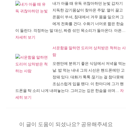
내가 아플 때 유독 귀찮아하던 눈빛 갑자기
시
후
지독한 감기몸살이 찾아온 주말. 열이 끓고
스
에
온몸이 쑤셔, 침대에서 겨우 몸을 일으켜 그
스
야
에게 전화를 건다. 수화기 너머로 짧은 한숨
트
보
이 들린다. 걱정하는 말 대신, 짜증 섞인 목소리가 돌아온다. 아픈…
시
이
:
자세히 보기
어
는
내
머
불
서운함을 말하면 도리어 상처받은 척하는 사
가
니,
편
람
아
결
한
오랜만에 분위기 좋은 식당에서 저녁을 먹는
플
혼
가
날. 밥 먹는 내내 그의 시선은 핸드폰에만 고
때
후
족
정돼 있다. 대화가 툭툭 끊기는 걸 참다못해
유
에
구
조심스럽게 입을 뗀다. 이 한마디에 그가 핸
독
야
조
드폰을 탁 소리 나게 내려놓는다. 그러고는 깊은 한숨을 쉬며…
자
귀
보
:
세히 보기
찮
이
서
아
는
운
하
이
함
던
상
이 글이 도움이 되셨나요? 공유해주세요
을
눈
한
말
빛