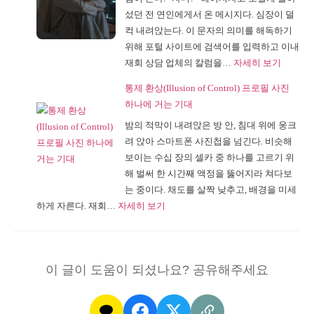
스
야
섰던 전 연인에게서 온 메시지다. 심장이 덜
트
보
컥 내려앉는다. 이 문자의 의미를 해독하기
시
이
위해 포털 사이트에 검색어를 입력하고 이내
어
는
:
재회 상담 업체의 칼럼을…
자세히 보기
머
불
희
니,
편
통제 환상(Illusion of Control) 프로필 사진
망
결
한
하나에 거는 기대
고
혼
가
밤의 적막이 내려앉은 방 안, 침대 위에 웅크
문
후
족
려 앉아 스마트폰 사진첩을 넘긴다. 비슷해
의
에
구
보이는 수십 장의 셀카 중 하나를 고르기 위
심
야
조
해 벌써 한 시간째 액정을 뚫어지라 쳐다보
리
보
는 중이다. 채도를 살짝 낮추고, 배경을 미세
학,
이
:
하게 자른다. 재회…
자세히 보기
이
는
통
중
이
제
모
상
환
션
한
이 글이 도움이 되셨나요? 공유해주세요
상
이
가
(Illusion
라
족
of
는
관