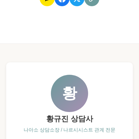
Control)
단
계
프
어
로
가
필
당
사
신
진
에
하
게
나
하
에
는
거
진
는
짜
기
일
대
황
황규진 상담사
나아소 상담소장 / 나르시시스트 관계 전문