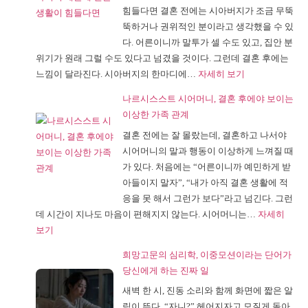
힘들다면 결혼 전에는 시아버지가 조금 무뚝
스
뚝하거나 권위적인 분이라고 생각했을 수 있
트
다. 어른이니까 말투가 셀 수도 있고, 집안 분
가
위기가 원래 그럴 수도 있다고 넘겼을 것이다. 그런데 결혼 후에는
저
:
느낌이 달라진다. 시아버지의 한마디에…
자세히 보기
를
나
사
나르시스스트 시어머니, 결혼 후에야 보이는
르
랑
이상한 가족 관계
시
하
결혼 전에는 잘 몰랐는데, 결혼하고 나서야
스
긴
시어머니의 말과 행동이 이상하게 느껴질 때
스
했
가 있다. 처음에는 “어른이니까 예민하게 받
트
을
아들이지 말자”, “내가 아직 결혼 생활에 적
시
까
응을 못 해서 그런가 보다”라고 넘긴다. 그런
아
요?
데 시간이 지나도 마음이 편해지지 않는다. 시어머니는…
자세히
버
:
보기
지,
나
결
희망고문의 심리학, 이중모션이라는 단어가
르
혼
당신에게 하는 진짜 일
시
후
새벽 한 시, 진동 소리와 함께 화면에 짧은 알
스
에
림이 뜬다. “자니?” 헤어지자고 모질게 돌아