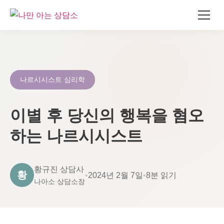
콘
텐
츠
로
나르시시스트 심리학
건
너
이별 후 당신의 행복을 혐오
뛰
기
하는 나르시시스트
황규진 상담사
황
•
2024년 2월 7일
•
8분 읽기
나아소 상담소장