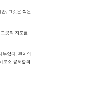
만, 그것은 썩은
가 그곳의 지도를
나누었다. 관계의
는 비로소 공허함의