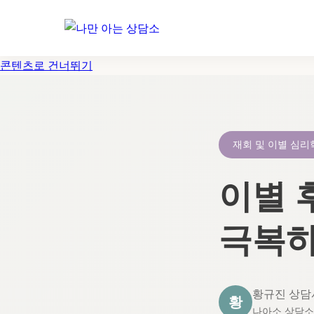
콘텐츠로 건너뛰기
재회 및 이별 심리
이별 
극복하
황규진 상담
황
나아소 상담