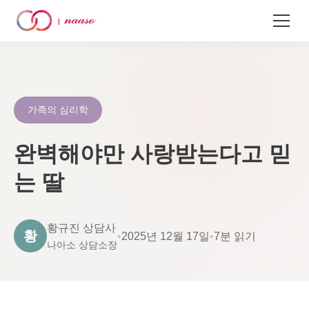
콘
텐
츠
로
가족의 심리학
건
너
완벽해야만 사랑받는다고 믿
뛰
는 딸
기
황규진 상담사
황
•
2025년 12월 17일
•
7분 읽기
나아소 상담소장