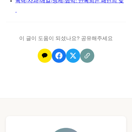
폭력-사과-애걸-맹세-협박: 반복되는 패턴의 덫
이 글이 도움이 되셨나요? 공유해주세요