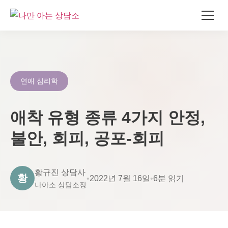
콘
텐
츠
로
연애 심리학
건
너
애착 유형 종류 4가지 안정,
뛰
기
불안, 회피, 공포-회피
황규진 상담사
황
•
2022년 7월 16일
•
6분 읽기
나아소 상담소장