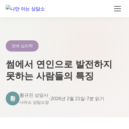
콘
텐
츠
로
연애 심리학
건
너
썸에서 연인으로 발전하지
뛰
못하는 사람들의 특징
기
황규진 상담사
황
•
2026년 2월 21일
•
7분 읽기
나아소 상담소장