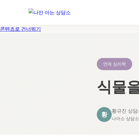
콘텐츠로 건너뛰기
연애 심리학
식물을
황규진 상담
황
나아소 상담