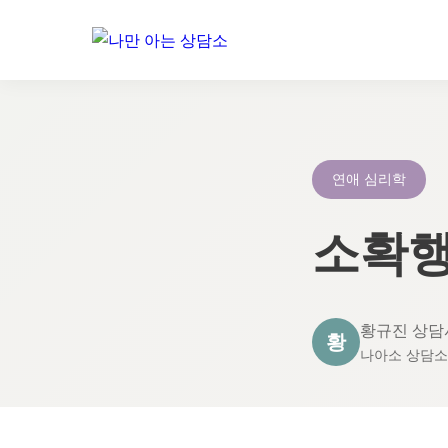
콘
텐
츠
로
연애 심리학
건
너
소확행
뛰
기
황규진 상담
황
나아소 상담