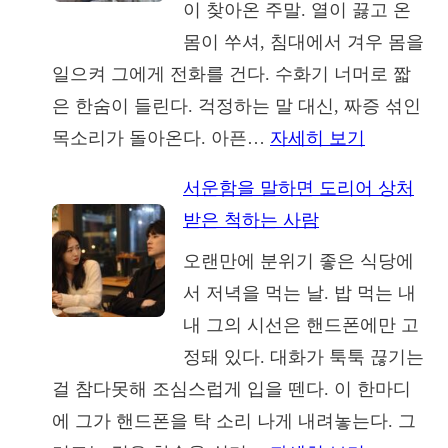
이 찾아온 주말. 열이 끓고 온
트
는
몸이 쑤셔, 침대에서 겨우 몸을
시
불
일으켜 그에게 전화를 건다. 수화기 너머로 짧
어
편
은 한숨이 들린다. 걱정하는 말 대신, 짜증 섞인
머
한
:
목소리가 돌아온다. 아픈…
자세히 보기
니,
가
내
결
족
서운함을 말하면 도리어 상처
가
혼
구
받은 척하는 사람
아
후
조
오랜만에 분위기 좋은 식당에
플
에
서 저녁을 먹는 날. 밥 먹는 내
때
야
내 그의 시선은 핸드폰에만 고
유
보
정돼 있다. 대화가 툭툭 끊기는
독
이
걸 참다못해 조심스럽게 입을 뗀다. 이 한마디
귀
는
에 그가 핸드폰을 탁 소리 나게 내려놓는다. 그
찮
이