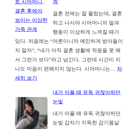
계
스
까
결혼 전에는 잘 몰랐는데, 결혼
스
요?
하고 나서야 시어머니의 말과
트
행동이 이상하게 느껴질 때가
시
있다. 처음에는 “어른이니까 예민하게 받아들이
아
지 말자”, “내가 아직 결혼 생활에 적응을 못 해
버
서 그런가 보다”라고 넘긴다. 그런데 시간이 지
지,
나도 마음이 편해지지 않는다. 시어머니는…
자
결
:
세히 보기
혼
나
후
내가 아플 때 유독 귀찮아하던
르
에
눈빛
시
야
내가 아플 때 유독 귀찮아하던
스
보
눈빛 갑자기 지독한 감기몸살
스
이