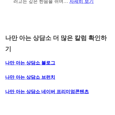
:
러고는 깊은 한숨을 쉬며…
자세히 보기
아
상
서
하
한
운
던
가
함
눈
족
을
빛
관
나만 아는 상담소 더 많은 칼럼 확인하
말
계
기
하
면
나만 아는 상담소 블로그
도
리
나만 아는 상담소 브런치
어
상
나만 아는 상담소 네이버 프리미엄콘텐츠
처
받