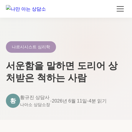
콘
텐
츠
로
나르시시스트 심리학
건
너
서운함을 말하면 도리어 상
뛰
처받은 척하는 사람
기
황규진 상담사
황
•
2026년 6월 11일
•
4분 읽기
나아소 상담소장