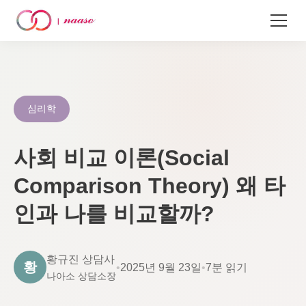
콘
텐
츠
로
심리학
건
너
사회 비교 이론(Social
뛰
기
Comparison Theory) 왜 타
인과 나를 비교할까?
황규진 상담사
황
•
2025년 9월 23일
•
7분 읽기
나아소 상담소장