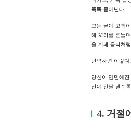
나가고, 카톡 답
뚝뚝 묻어난다.
그는 굳이 고백이
해 꼬리를 흔들며
을 뷔페 음식처럼
번역하면 이렇다. 
당신이 만만해진 
신이 안달 낼수록
4. 거