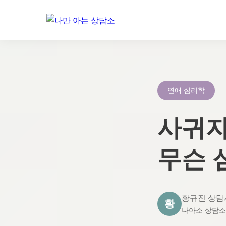
콘
텐
츠
로
연애 심리학
건
너
사귀자
뛰
기
무슨 
황규진 상담
황
나아소 상담