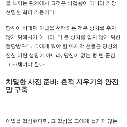
을 느끼는 관계에서 그것은 비겁함이 아니라 가장
현명한 회피 기동이다.
당신이 비대면 이별을 선택하는 것은 상처를 주지
않기 위해서가 아니라, 더 큰 상처를 입지 않기 위한
정당방위다. 그에게 줘야 할 마지막 선물은 당신의
진심 어린 설명이 아니라, 당신이 없는 텅 빈 공간
그 자체여야 한다.
치밀한 사전 준비: 흔적 지우기와 안전
망 구축
이별을 결심했다면, 그 결심을 그에게 들키지 않는