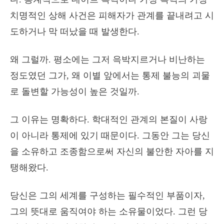
치명적인 상해 사건은 피해자가 관계를 끝내려고 시
도하거나 막 떠났을 때 발생한다.
왜 그럴까. 평소에는 그저 윽박지르거나 비난하는
정도였던 그가, 왜 이별 앞에서는 통제 불능의 괴물
로 돌변할 가능성이 높은 것일까.
그 이유는 명확하다. 학대적인 관계의 본질이 사랑
이 아니라 통제에 있기 때문이다. 그동안 그는 당신
을 소유하고 조종함으로써 자신의 불안한 자아를 지
탱해왔다.
당신은 그의 세계를 구성하는 필수적인 부품이자,
그의 뜻대로 움직여야 하는 소유물이었다. 그런 당