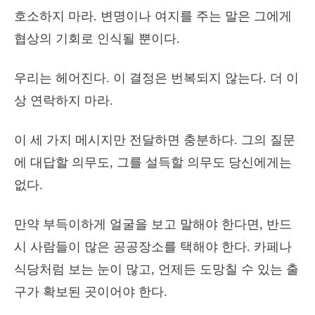
호소하지 마라. 변명이나 여지를 주는 말은 그에게
협상의 기회로 인식될 뿐이다.
우리는 헤어진다. 이 결정은 번복되지 않는다. 더 이
상 연락하지 마라.
이 세 가지 메시지만 전달하면 충분하다. 그의 질문
에 대답할 의무도, 그를 설득할 의무도 당신에게는
없다.
만약 부득이하게 얼굴을 보고 말해야 한다면, 반드
시 사람들이 많은 공공장소를 택해야 한다. 카페나
식당처럼 보는 눈이 많고, 언제든 도망칠 수 있는 출
구가 확보된 곳이어야 한다.