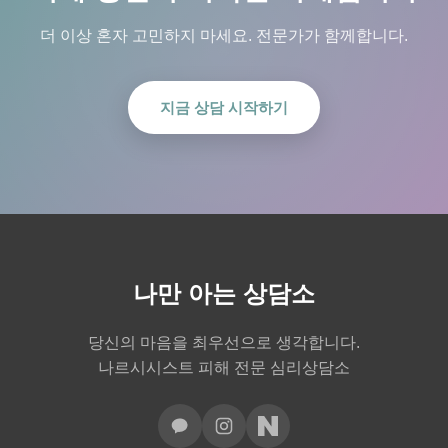
더 이상 혼자 고민하지 마세요. 전문가가 함께합니다.
지금 상담 시작하기
나만 아는 상담소
당신의 마음을 최우선으로 생각합니다.
나르시시스트 피해 전문 심리상담소