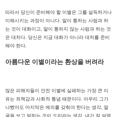
따라서 당신이 준비해야 할 이별은 그를 설득하거나
이해시키는 과정이 아니다. 말이 통하는 사람과 하
는 것이 대화이고, 말이 통하지 않는 사람과 하는 것
은 대처다. 당신은 지금 대화가 아니라 대처를 준비
해야 한다.
아름다운 이별이라는 환상을 버려라
많은 피해자들이 안전 이별에 실패하는 가장 큰 이
유는 죄책감과 사회적 통념 때문이다. 아무리 그가
나빴어도 마지막은 예의를 갖춰야 한다는 생각, 얼
굴을 보고 말하는 것이 도리라는 생각, 내가 잘 설명