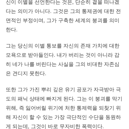
신이 이별을 선언한다는 것은, 단순히 곁을 떠나겠
다는 의미가 아니다. 그것은 그의 통제권에 대한 전
면적인 부정이며, 그가 구축한 세계의 붕괴를 의미
한다.
그는 당신의 이별 통보를 자신의 존재 가치에 대한
모욕으로 받아들인다. 내가 버리는 것이 아니라 감
히 네가 나를 버린다는 사실을 그의 비대한 자존심
은 견디지 못한다.
또한 그가 가진 뿌리 깊은 유기 공포가 자극받아 극
도의 패닉 상태에 빠지게 된다. 그는 이 붕괴를 막기
위해, 즉 잃어버릴 위기에 처한 통제력을 되찾기 위
해 자신이 할 수 있는 가장 극단적인 수단을 동원하
게 되는데, 그것이 바로 무자비한 폭력이다.