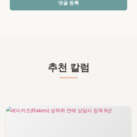
댓글 등록
추천 칼럼