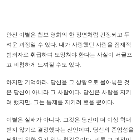
안전 이별은 첩보 영화의 한 장면처럼 긴장되고 두
려운 과정일 수 있다. 내가 사랑했던 사람을 잠재적
범죄자로 취급하며 도망쳐야 한다는 사실이 서글프
고 비참하게 느껴질 수도 있다.
하지만 기억하라. 당신을 그 상황으로 몰아넣은 것
은 당신이 아니라 그 사람이다. 당신은 사랑을 지키
려 했지만, 그는 통제를 지키려 했을 뿐이다.
이별은 실패가 아니다. 그것은 당신이 더 이상 학대
받지 않기로 결정했다는 선언이며, 당신의 존엄성을
되찾기 위한 용기 있는 첫걸음이다. 비록 그 과정이