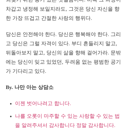
차갑고 냉정해 보일지라도, 그것은 당신 자신을 향
한 가장 뜨겁고 간절한 사랑의 행위다.
당신은 안전해야 한다. 당신은 행복해야 한다. 그리
고 당신은 그럴 자격이 있다. 부디 흔들리지 말고,
뒤돌아보지 말고, 당신의 삶을 향해 걸어가라. 문밖
에는 당신이 잊고 있었던, 두려움 없는 평범한 공기
가 기다리고 있다.
By. 나만 아는 상담소
이젠 벗어나려고 합니다.
나를 오롯이 마주할 수 있는 사랑할 수 있는 법
을 알려주셔서 감사합니다 정말 감사합니다.