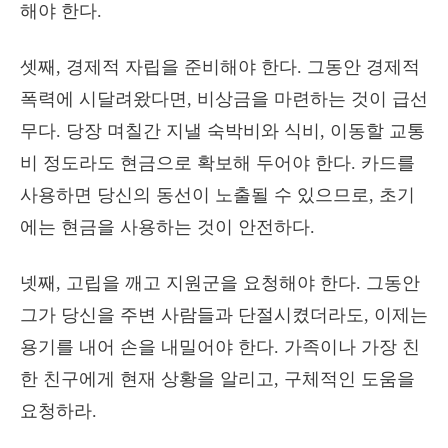
해야 한다.
셋째, 경제적 자립을 준비해야 한다. 그동안 경제적
폭력에 시달려왔다면, 비상금을 마련하는 것이 급선
무다. 당장 며칠간 지낼 숙박비와 식비, 이동할 교통
비 정도라도 현금으로 확보해 두어야 한다. 카드를
사용하면 당신의 동선이 노출될 수 있으므로, 초기
에는 현금을 사용하는 것이 안전하다.
넷째, 고립을 깨고 지원군을 요청해야 한다. 그동안
그가 당신을 주변 사람들과 단절시켰더라도, 이제는
용기를 내어 손을 내밀어야 한다. 가족이나 가장 친
한 친구에게 현재 상황을 알리고, 구체적인 도움을
요청하라.