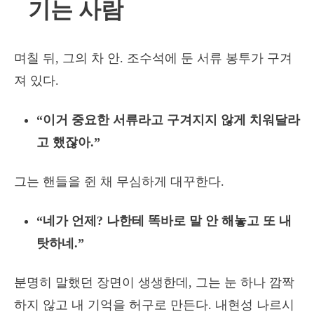
기는 사람
며칠 뒤, 그의 차 안. 조수석에 둔 서류 봉투가 구겨
져 있다.
“이거 중요한 서류라고 구겨지지 않게 치워달라
고 했잖아.”
그는 핸들을 쥔 채 무심하게 대꾸한다.
“네가 언제? 나한테 똑바로 말 안 해놓고 또 내
탓하네.”
분명히 말했던 장면이 생생한데, 그는 눈 하나 깜짝
하지 않고 내 기억을 허구로 만든다. 내현성 나르시