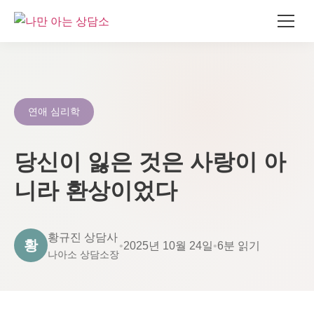
콘
텐
츠
로
연애 심리학
건
너
당신이 잃은 것은 사랑이 아
뛰
기
니라 환상이었다
황규진 상담사
황
•
2025년 10월 24일
•
6분 읽기
나아소 상담소장