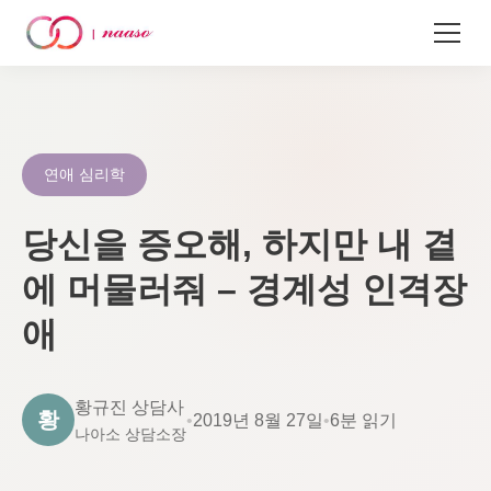
콘
텐
츠
로
연애 심리학
건
너
당신을 증오해, 하지만 내 곁
뛰
에 머물러줘 – 경계성 인격장
기
애
황규진 상담사
황
•
2019년 8월 27일
•
6분 읽기
나아소 상담소장