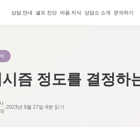
상담 안내
셀프 진단
마음 지식
상담소 소개
문의하기
리학
시즘 정도를 결정하
사
•
2023년 9월 27일
•
9분 읽기
소장