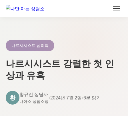
콘
텐
츠
로
나르시시스트 심리학
건
너
나르시시스트 강렬한 첫 인
뛰
상과 유혹
기
황규진 상담사
황
•
2024년 7월 2일
•
6분 읽기
나아소 상담소장