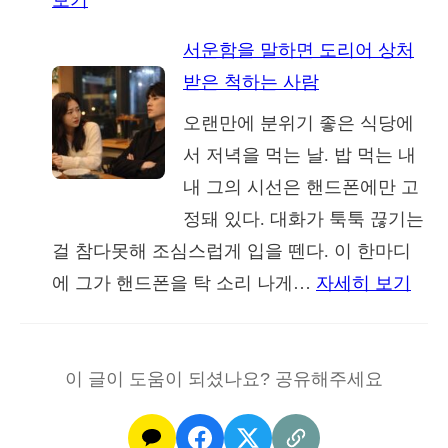
보기
니,
한
내
결
가
서운함을 말하면 도리어 상처
가
혼
족
받은 척하는 사람
아
후
구
오랜만에 분위기 좋은 식당에
플
에
조
서 저녁을 먹는 날. 밥 먹는 내
때
야
내 그의 시선은 핸드폰에만 고
유
보
정돼 있다. 대화가 툭툭 끊기는
독
이
걸 참다못해 조심스럽게 입을 뗀다. 이 한마디
귀
는
:
에 그가 핸드폰을 탁 소리 나게…
자세히 보기
찮
이
서
아
상
운
하
한
함
이 글이 도움이 되셨나요? 공유해주세요
던
가
을
눈
족
말
빛