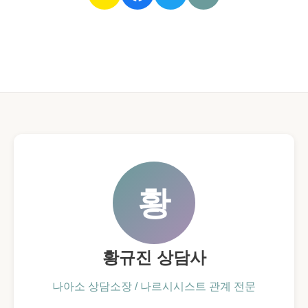
관
하
계
면
도
리
어
상
처
받
황
은
척
하
황규진 상담사
는
사
나아소 상담소장 / 나르시시스트 관계 전문
람