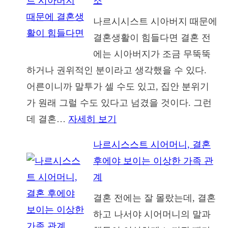
조
시
나르시시스트 시아버지 때문에
스
결혼생활이 힘들다면 결혼 전
트
에는 시아버지가 조금 무뚝뚝
가
하거나 권위적인 분이라고 생각했을 수 있다.
저
어른이니까 말투가 셀 수도 있고, 집안 분위기
를
가 원래 그럴 수도 있다고 넘겼을 것이다. 그런
사
:
데 결혼…
자세히 보기
랑
나
하
나르시스스트 시어머니, 결혼
르
긴
후에야 보이는 이상한 가족 관
시
했
계
스
을
결혼 전에는 잘 몰랐는데, 결혼
스
까
하고 나서야 시어머니의 말과
트
요?