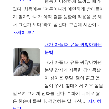
행동이 이상하게 느껴질 때가
시
있다. 처음에는 “어른이니까 예민하게 받아들이
아
지 말자”, “내가 아직 결혼 생활에 적응을 못 해
버
서 그런가 보다”라고 넘긴다. 그런데 시간이…
지,
:
자세히 보기
결
나
혼
내가 아플 때 유독 귀찮아하던
르
후
눈빛
시
에
내가 아플 때 유독 귀찮아하던
스
야
눈빛 갑자기 지독한 감기몸살
스
보
이 찾아온 주말. 열이 끓고 온
트
이
몸이 쑤셔, 침대에서 겨우 몸을
시
는
일으켜 그에게 전화를 건다. 수화기 너머로 짧
어
불
은 한숨이 들린다. 걱정하는 말 대신,…
자세히
머
편
: