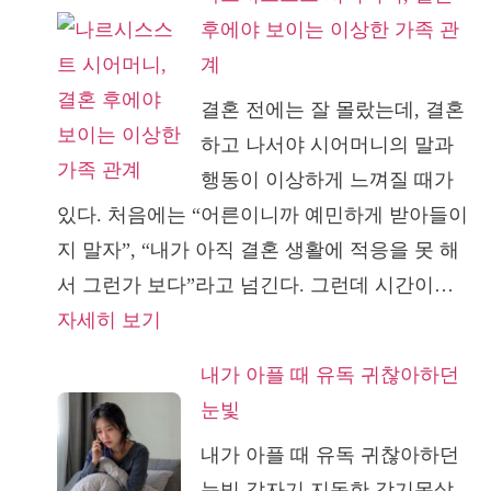
르
긴
후에야 보이는 이상한 가족 관
시
했
계
스
을
결혼 전에는 잘 몰랐는데, 결혼
스
까
하고 나서야 시어머니의 말과
트
요?
행동이 이상하게 느껴질 때가
시
있다. 처음에는 “어른이니까 예민하게 받아들이
아
지 말자”, “내가 아직 결혼 생활에 적응을 못 해
버
서 그런가 보다”라고 넘긴다. 그런데 시간이…
지,
:
자세히 보기
결
나
혼
내가 아플 때 유독 귀찮아하던
르
후
눈빛
시
에
내가 아플 때 유독 귀찮아하던
스
야
눈빛 갑자기 지독한 감기몸살