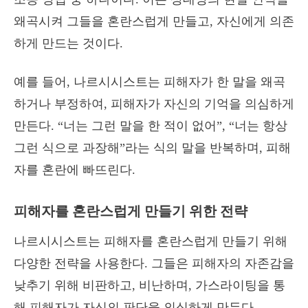
왜곡시켜 그들을 혼란스럽게 만들고, 자신에게 의존
하게 만드는 것이다.
예를 들어, 나르시시스트는 피해자가 한 말을 왜곡
하거나 부정하여, 피해자가 자신의 기억을 의심하게
만든다. “너는 그런 말을 한 적이 없어”, “너는 항상
그런 식으로 과장해”라는 식의 말을 반복하며, 피해
자를 혼란에 빠뜨린다.
피해자를 혼란스럽게 만들기 위한 전략
나르시시스트는 피해자를 혼란스럽게 만들기 위해
다양한 전략을 사용한다. 그들은 피해자의 자존감을
낮추기 위해 비판하고, 비난하며, 가스라이팅을 통
해 피해자가 자신의 판단을 의심하게 만든다.