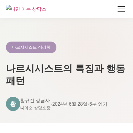
콘
텐
츠
로
나르시시스트 심리학
건
너
나르시시스트의 특징과 행동
뛰
기
패턴
황규진 상담사
황
•
2024년 6월 28일
•
6분 읽기
나아소 상담소장