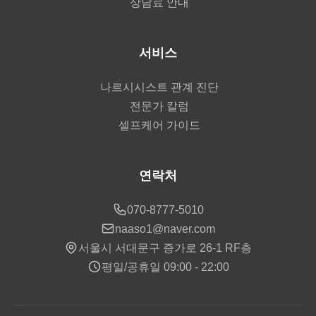
상담료 안내
서비스
나르시시스트 관계 진단
전문가 칼럼
셀프케어 가이드
연락처
070-8777-5010
naaso1@naver.com
서울시 서대문구 증가로 26-1 RF층
평일/공휴일 09:00 - 22:00