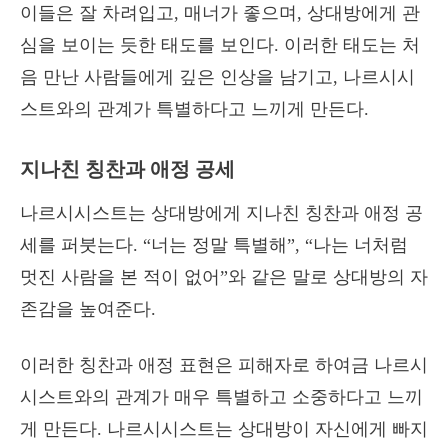
이들은 잘 차려입고, 매너가 좋으며, 상대방에게 관
심을 보이는 듯한 태도를 보인다. 이러한 태도는 처
음 만난 사람들에게 깊은 인상을 남기고, 나르시시
스트와의 관계가 특별하다고 느끼게 만든다.
지나친 칭찬과 애정 공세
나르시시스트는 상대방에게 지나친 칭찬과 애정 공
세를 퍼붓는다. “너는 정말 특별해”, “나는 너처럼
멋진 사람을 본 적이 없어”와 같은 말로 상대방의 자
존감을 높여준다.
이러한 칭찬과 애정 표현은 피해자로 하여금 나르시
시스트와의 관계가 매우 특별하고 소중하다고 느끼
게 만든다. 나르시시스트는 상대방이 자신에게 빠지