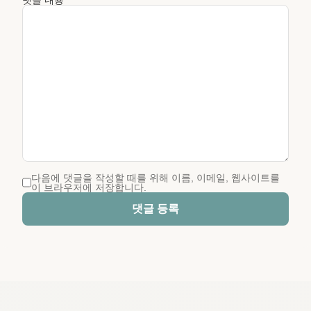
다음에 댓글을 작성할 때를 위해 이름, 이메일, 웹사이트를
이 브라우저에 저장합니다.
댓글 등록