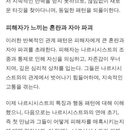
서 지속적인 만족을 얻지 못하므로, 끊임없이 새로
운 타깃을 찾아다니며, 동일한 패턴을 되풀이한다.
피해자가 느끼는 혼란과 자아 파괴
이러한 반복적인 관계 패턴은 피해자에게 큰 혼란과
자아 파괴를 초래한다. 피해자는 나르시시스트의 조
종과 통제로 인해 자신을 의심하고, 자존감이 무너
지며, 깊은 심리적 상처를 입는다. 그들은 나르시시
스트와의 관계에서 벗어나기 힘들어하며, 지속적인
고통을 겪는다.
이제 나르시시스트의 특징과 행동 패턴에 대해 이해
했으니, 다음으로는 나르시시스트와의 연애 초기,
즉 첫 만남과 그들이 어떻게 피해자를 매혹시키는지