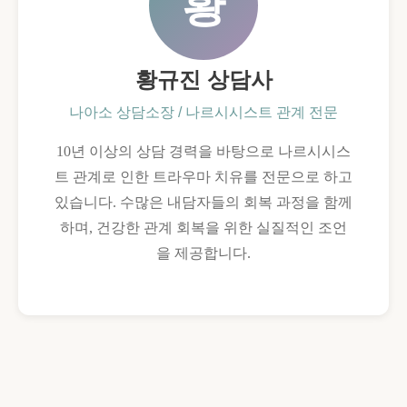
황
척
하
황규진 상담사
는
사
나아소 상담소장 / 나르시시스트 관계 전문
람
10년 이상의 상담 경력을 바탕으로 나르시시스
트 관계로 인한 트라우마 치유를 전문으로 하고
있습니다. 수많은 내담자들의 회복 과정을 함께
하며, 건강한 관계 회복을 위한 실질적인 조언
을 제공합니다.