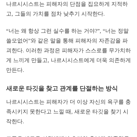
나르시시스트는 피해자의 단점을 집요하게 지적하
고, 그들의 가치를 점차 낮추기 시작한다.
“너는 왜 항상 그런 실수를 하는 거야?”, “너는 정말
쓸모없어”와 같은 말을 통해 피해자의 자존감을 파
괴한다. 이러한 과정은 피해자가 스스로를 무가치하
게 느끼게 만들고, 나르시시스트에게 더욱 의존하게
만든다.
새로운 타깃을 찾고 관계를 단절하는 방식
나르시시스트는 피해자가 더 이상 자신의 욕구를 충
족시키지 못한다고 느낄 때, 새로운 타깃을 찾기 시
작한다.