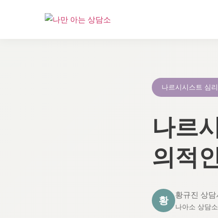
콘
텐
츠
로
나르시시스트 심
건
너
나르시
뛰
기
의적인
황규진 상담
황
나아소 상담