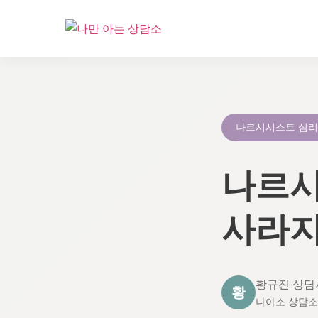
콘
텐
츠
로
나르시시스트 심
건
너
나르시
뛰
기
사라지
황규진 상담
황
나아소 상담