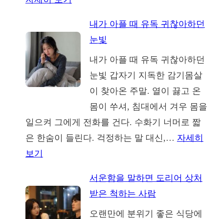
결
나
혼
내가 아플 때 유독 귀찮아하던
르
후
눈빛
시
에
내가 아플 때 유독 귀찮아하던
스
야
눈빛 갑자기 지독한 감기몸살
스
보
이 찾아온 주말. 열이 끓고 온
트
이
몸이 쑤셔, 침대에서 겨우 몸을
시
는
일으켜 그에게 전화를 건다. 수화기 너머로 짧
어
불
은 한숨이 들린다. 걱정하는 말 대신,…
자세히
머
편
:
보기
니,
한
내
결
가
서운함을 말하면 도리어 상처
가
혼
족
받은 척하는 사람
아
후
구
오랜만에 분위기 좋은 식당에
플
에