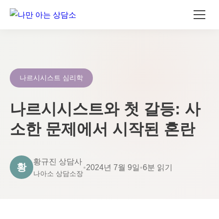
콘
텐
츠
로
나르시시스트 심리학
건
너
나르시시스트와 첫 갈등: 사
뛰
소한 문제에서 시작된 혼란
기
황규진 상담사
황
•
2024년 7월 9일
•
6분 읽기
나아소 상담소장