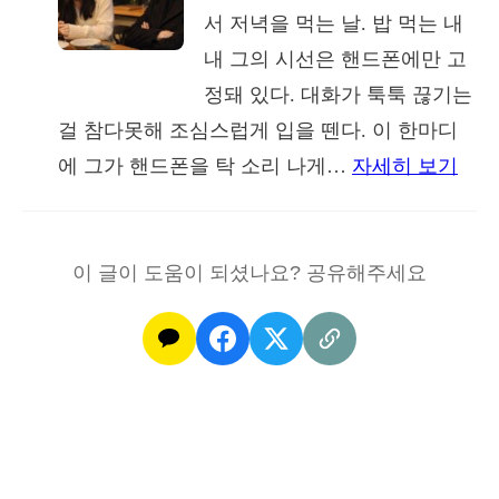
조
서 저녁을 먹는 날. 밥 먹는 내
때
야
내 그의 시선은 핸드폰에만 고
유
보
정돼 있다. 대화가 툭툭 끊기는
독
이
걸 참다못해 조심스럽게 입을 뗀다. 이 한마디
귀
는
:
에 그가 핸드폰을 탁 소리 나게…
자세히 보기
찮
이
서
아
상
운
하
한
함
이 글이 도움이 되셨나요? 공유해주세요
던
가
을
눈
족
말
빛
관
하
계
면
도
리