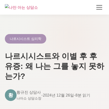
콘
텐
츠
로
나르시시스트 심리학
건
너
나르시시스트와 이별 후 후
뛰
기
유증: 왜 나는 그를 놓지 못하
는가?
황규진 상담사
황
•
2024년 12월 26일
•
8분 읽기
나아소 상담소장