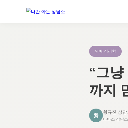
콘
텐
츠
로
연애 심리학
건
너
“그냥
뛰
기
까지 
황규진 상담
황
나아소 상담