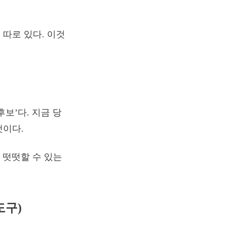
따로 있다. 이것
보’다. 지금 당
것이다.
 떳떳할 수 있는
도구)