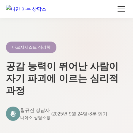
콘
텐
츠
로
나르시시스트 심리학
건
너
공감 능력이 뛰어난 사람이
뛰
자기 파괴에 이르는 심리적
기
과정
황규진 상담사
황
•
2025년 9월 24일
•
8분 읽기
나아소 상담소장