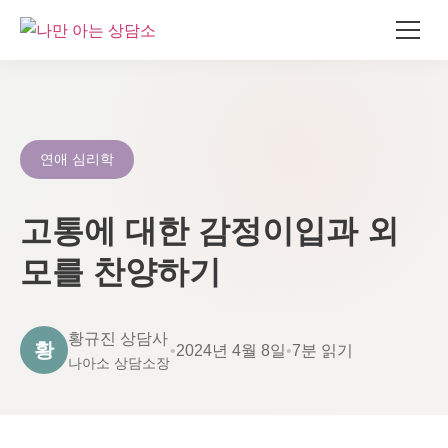
콘
텐
츠
로
연애 심리학
건
너
고통에 대한 감정이입과 외
뛰
기
모를 찬양하기
황규진 상담사
황
•
2024년 4월 8일
•
7분 읽기
나아소 상담소장