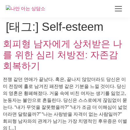
콘
[태그:]
Self-esteem
텐
츠
회피형 남자에게 상처받은 나
로
건
를 위한 심리 처방전: 자존감
너
뛰
회복하기
기
전쟁 같던 연애가 끝났다. 혹은, 끝나지 않았더라도 당신은 이
미 전장에 홀로 남겨진 패잔병 같은 기분을 느낄 것이다. 당신
의 영혼은 황폐해졌다. 거울 속에 비친 여자는 생기를 잃었고,
눈동자는 불안으로 흔들린다. 당신은 스스로에게 끊임없이 묻
는다. “내가 무엇을 잘못했을까?” “내가 조금 더 이해심이 넓었
더라면 달랐을까?” “나는 사랑받을 자격이 없는 사람일까?”
회피형 남자와의 관계가 남기는 가장 치명적인 후유증은 이별
의 […]